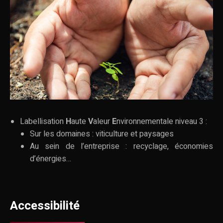
Labellisation
H
aute
V
aleur
E
nvironnementale niveau 3 :
Sur les domaines : viticulture et paysages
Au sein de l’entreprise : recyclage, économies
d’énergies…
Accessibilité